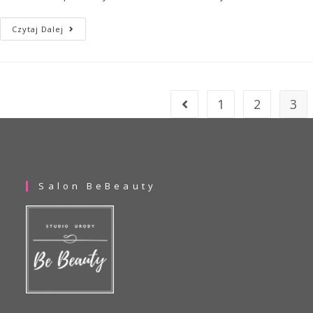
Czytaj Dalej
1
2
3
Salon BeBeauty