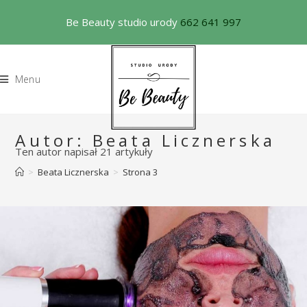
Be Beauty studio urody
662 641 997
Menu
Autor:
Beata Licznerska
Ten autor napisał 21 artykuły
>
Beata Licznerska
>
Strona 3