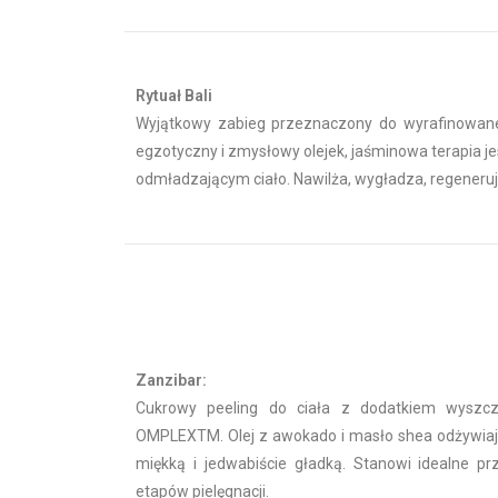
Rytuał Bali
Wyjątkowy zabieg przeznaczony do wyrafinowanej 
egzotyczny i zmysłowy olejek, jaśminowa terapia j
odmładzającym ciało. Nawilża, wygładza, regeneruj
Zanzibar:
Cukrowy peeling do ciała z dodatkiem wyszc
OMPLEXTM. Olej z awokado i masło shea odżywiają
miękką i jedwabiście gładką. Stanowi idealne p
etapów pielęgnacji.