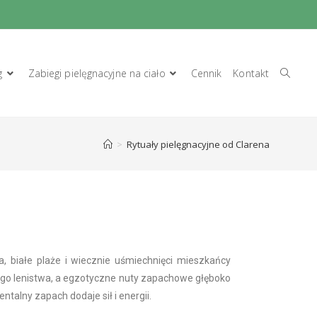
g
Zabiegi pielęgnacyjne na ciało
Cennik
Kontakt
>
Rytuały pielęgnacyjne od Clarena
a, białe plaże i wiecznie uśmiechnięci mieszkańcy
wego lenistwa, a egzotyczne nuty zapachowe głęboko
ntalny zapach dodaje sił i energii.