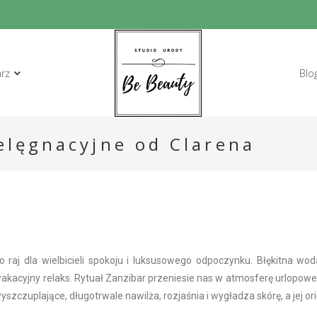
arz
Blo
ielęgnacyjne od Clarena
 raj dla wielbicieli spokoju i luksusowego odpoczynku. Błękitna wod
wakacyjny relaks. Rytuał Zanzibar przeniesie nas w atmosferę urlopo
czuplające, długotrwale nawilża, rozjaśnia i wygładza skórę, a jej orie