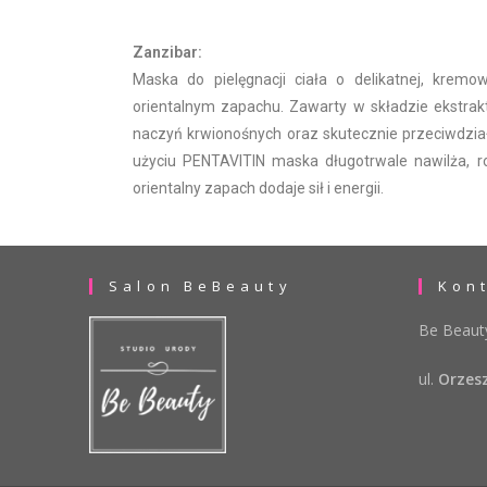
Zanzibar:
Maska do pielęgnacji ciała o delikatnej, kremow
orientalnym zapachu. Zawarty w składzie ekstra
naczyń krwionośnych oraz skutecznie przeciwdziała
użyciu PENTAVITIN maska długotrwale nawilża, roz
orientalny zapach dodaje sił i energii.
Salon BeBeauty
Kon
Be Beau
ul.
Orzesz