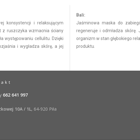
Bali:
ej konsystencji i relaksującym
Jaśminowa maska do zabiegów
kt z ruszczyka wzmacnia ściany
regeneruje i odmładza skórę
 występowaniu cellulitu. Dzięki
organizm w stan głębokiego rela
jaśnia i wygładza skórę, a jej
produktu.
takt
ty
662 641 997
kowej 10A / 1L
, 64-920 Piła