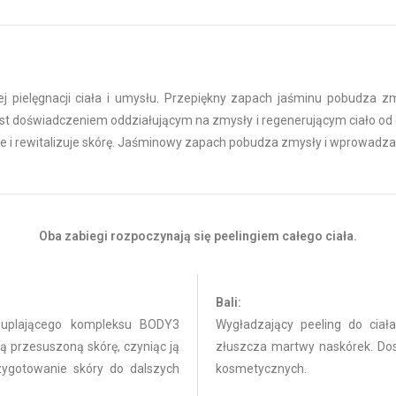
pielęgnacji ciała i umysłu. Przepiękny zapach jaśminu pobudza zm
est doświadczeniem oddziałującym na zmysły i regenerującym ciało od 
e i rewitalizuje skórę. Jaśminowy zapach pobudza zmysły i wprowadza 
Oba zabiegi rozpoczynają się peelingiem całego ciała.
Bali:
zuplającego kompleksu BODY3
Wygładzający peeling do ciał
 przesuszoną skórę, czyniąc ją
złuszcza martwy naskórek. Do
rzygotowanie skóry do dalszych
kosmetycznych.