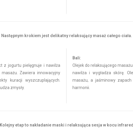
Następnym krokiem jest delikatny relaksujący masaż całego ciała.
Bali:
 z jogurtu pielęgnuje i nawilża
Olejek do relaksującego masażu 
ie masażu. Zawiera innowacyjny
nawilża i wygładza skórę. Ol
ty kuracji wyszczuplających.
masażu, a jaśminowy zapach
obudza zmysły.
harmonii.
Kolejny etap to nakładanie maski i relaksująca sesja w kocu infrare