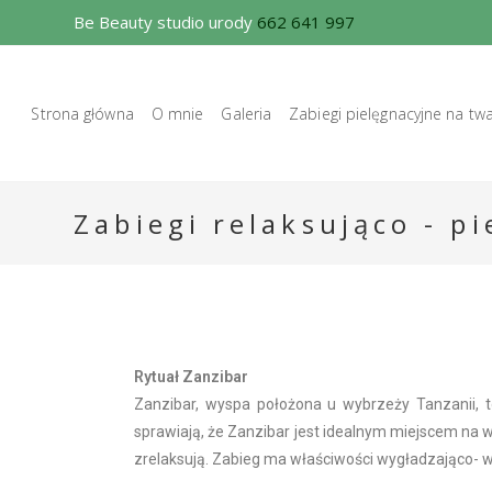
Be Beauty studio urody
662 641 997
Strona główna
O mnie
Galeria
Zabiegi pielęgnacyjne na tw
Zabiegi relaksująco - p
Rytuał Zanzibar
Zanzibar, wyspa położona u wybrzeży Tanzanii, to
sprawiają, że Zanzibar jest idealnym miejscem na 
zrelaksują. Zabieg ma właściwości wygładzająco- wysz