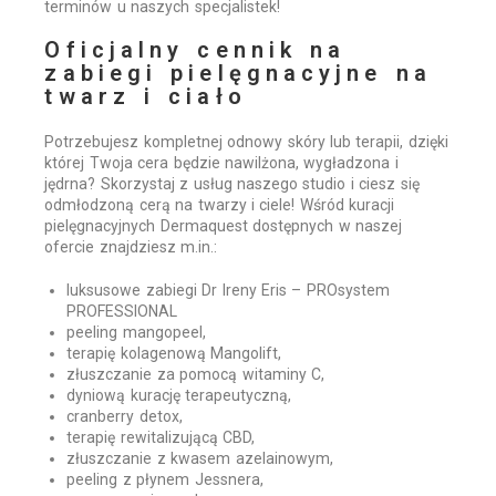
terminów u naszych specjalistek!
Oficjalny cennik na
zabiegi pielęgnacyjne na
twarz i ciało
Potrzebujesz kompletnej odnowy skóry lub terapii, dzięki
której Twoja cera będzie nawilżona, wygładzona i
jędrna? Skorzystaj z usług naszego studio i ciesz się
odmłodzoną cerą na twarzy i ciele! Wśród kuracji
pielęgnacyjnych Dermaquest dostępnych w naszej
ofercie znajdziesz m.in.:
luksusowe zabiegi Dr Ireny Eris – PROsystem
PROFESSIONAL
peeling mangopeel,
terapię kolagenową Mangolift,
złuszczanie za pomocą witaminy C,
dyniową kurację terapeutyczną,
cranberry detox,
terapię rewitalizującą CBD,
złuszczanie z kwasem azelainowym,
peeling z płynem Jessnera,