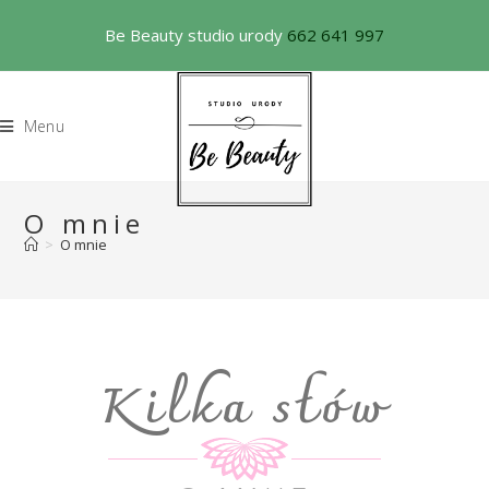
Be Beauty studio urody
662 641 997
Menu
O mnie
>
O mnie
Kilka słów