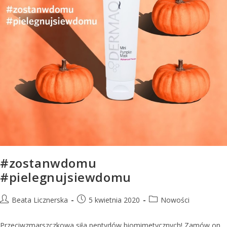
#zostanwdomu
#pielegnujsiewdomu
Beata Licznerska
5 kwietnia 2020
Nowości
Przeciwzmarszczkowa siła peptydów biomimetycznych! Zamów on