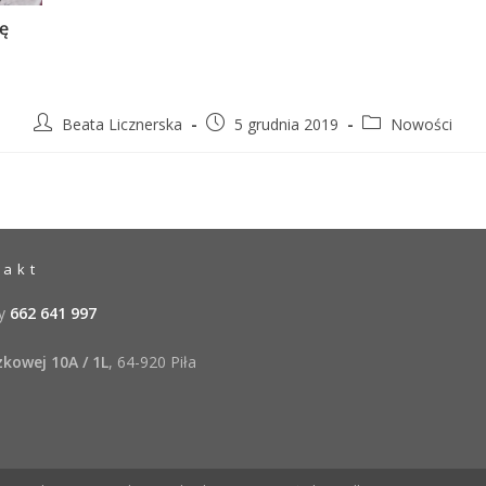
ę
Beata Licznerska
5 grudnia 2019
Nowości
takt
ty
662 641 997
kowej 10A / 1L
, 64-920 Piła