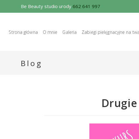
Be Beauty studio urody
662 641 997
Strona główna
O mnie
Galeria
Zabiegi pielęgnacyjne na tw
Blog
Drugie