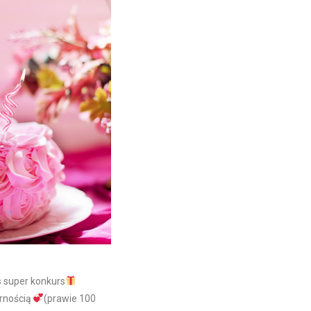
s super konkurs
arnością
(prawie 100