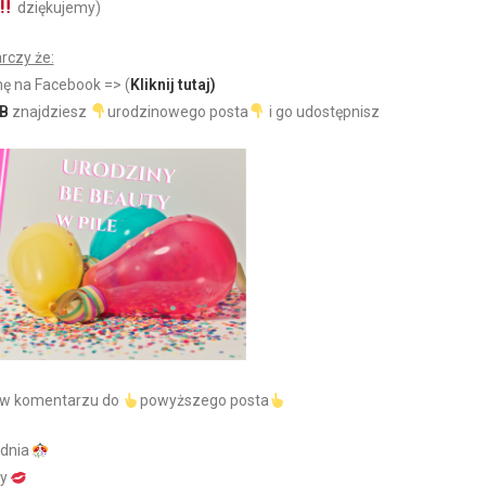
dziękujemy)
rczy że:
nę na Facebook => (
Kliknij tutaj)
FB
znajdziesz
urodzinowego posta
i go udostępnisz
i w komentarzu do
powyższego posta
udnia
wy