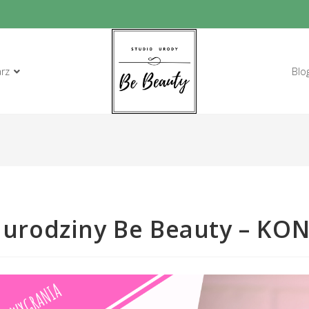
arz
Blo
 urodziny Be Beauty – KON