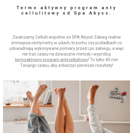
Termo aktywny program anty
cellulitowy od Spa Abyss.
Zwalczamy Cellulit wspólnie ze SPA Abyss! Zabieg realnie
zmniejsza centymetry w udach, brzuchu czy pośladkach co
udowadniają wykonywane pomiary przed i po zabiegu, a więc
nie trać czasu na dziwaczne metody i wypróbuj
termoaktywny program antycellulitowy
! To tylko 40 min
Twojego czasu, aby zobaczyć pierwsze rezultaty!