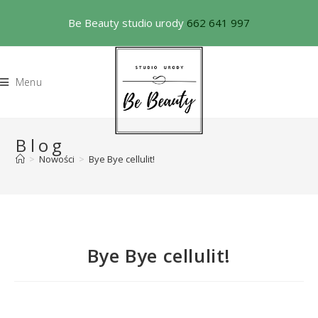
Be Beauty studio urody
662 641 997
Menu
Blog
>
Nowości
>
Bye Bye cellulit!
Bye Bye cellulit!